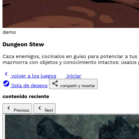
demo
Dungeon Stew
Caza enemigos, cocínalos en guiso para potenciar a tu
mazmorra con objetos y conocimiento intactos: úsalos 
volver a los juegos
iniciar
lista de deseos
compartir y insertar
contenido reciente
Previous
Next